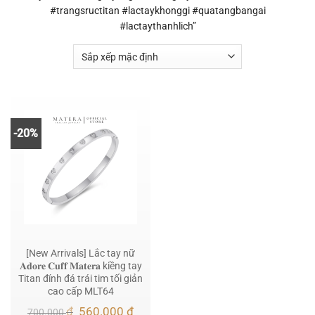
#trangsructitan #lactaykhonggi #quatangbangai
#lactaythanhlich”
-20%
[New Arrivals] Lắc tay nữ
𝐀𝐝𝐨𝐫𝐞 𝐂𝐮𝐟𝐟 𝐌𝐚𝐭𝐞𝐫𝐚 kiềng tay
Titan đính đá trái tim tối giản
cao cấp MLT64
Giá
Giá
₫
560.000
₫
700.000