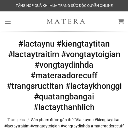
Bỏ
TẶNG HỘP QUÀ KHI MUA TRANG SỨC ĐỘC QUYỀN ONLINE
qua
nội
dung
#lactaynu #kiengtaytitan
#lactaytraitim #vongtaytoigian
#vongtaydinhda
#materaadorecuff
#trangsructitan #lactaykhonggi
#quatangbangai
#lactaythanhlich
Trang chủ
/
Sản phẩm được gắn thẻ “#lactaynu #kiengtaytitan
#lactaytraitim #vongtaytoigian #vongtaydinhda #materaadorecuff