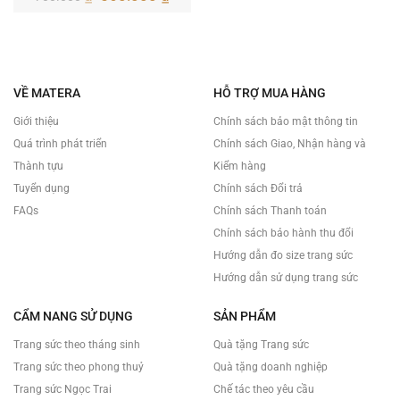
gốc
hiện
là:
tại
700.000 ₫.
là:
560.000 ₫.
VỀ MATERA
HỖ TRỢ MUA HÀNG
Giới thiệu
Chính sách bảo mật thông tin
Quá trình phát triển
Chính sách Giao, Nhận hàng và
Thành tựu
Kiểm hàng
Tuyển dụng
Chính sách Đổi trả
FAQs
Chính sách Thanh toán
Chính sách bảo hành thu đổi
Hướng dẫn đo size trang sức
Hướng dẫn sử dụng trang sức
CẨM NANG SỬ DỤNG
SẢN PHẨM
Trang sức theo tháng sinh
Quà tặng Trang sức
Trang sức theo phong thuỷ
Quà tặng doanh nghiệp
Trang sức Ngọc Trai
Chế tác theo yêu cầu