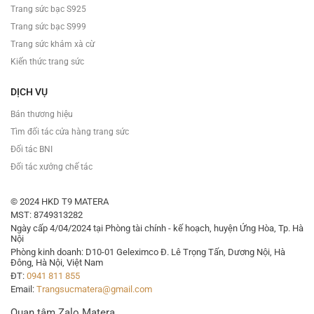
Trang sức bạc S925
Trang sức bạc S999
Trang sức khảm xà cừ
Kiến thức trang sức
DỊCH VỤ
Bán thương hiệu
Tìm đối tác cửa hàng trang sức
Đối tác BNI
Đối tác xưởng chế tác
© 2024 HKD T9 MATERA
MST: 8749313282
Ngày cấp 4/04/2024 tại Phòng tài chính - kế hoạch, huyện Ứng Hòa, Tp. Hà
Nội
Phòng kinh doanh: D10-01 Geleximco Đ. Lê Trọng Tấn, Dương Nội, Hà
Đông, Hà Nội, Việt Nam
ĐT:
0941 811 855
Email:
Trangsucmatera@gmail.com
Quan tâm Zalo Matera