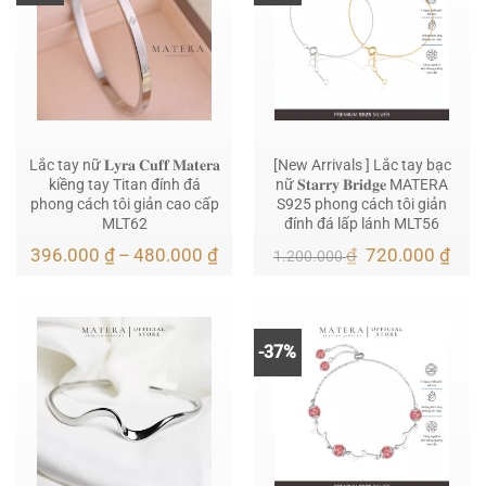
Lắc tay nữ 𝐋𝐲𝐫𝐚 𝐂𝐮𝐟𝐟 𝐌𝐚𝐭𝐞𝐫𝐚
[New Arrivals ] Lắc tay bạc
kiềng tay Titan đính đá
nữ 𝐒𝐭𝐚𝐫𝐫𝐲 𝐁𝐫𝐢𝐝𝐠𝐞 MATERA
phong cách tôi giản cao cấp
S925 phong cách tôi giản
MLT62
đính đá lấp lánh MLT56
Khoảng
Giá
Giá
396.000
₫
–
480.000
₫
₫
720.000
₫
1.200.000
giá:
gốc
hiện
từ
là:
tại
396.000 ₫
1.200.000 ₫.
là:
đến
720.
480.000 ₫
-37%