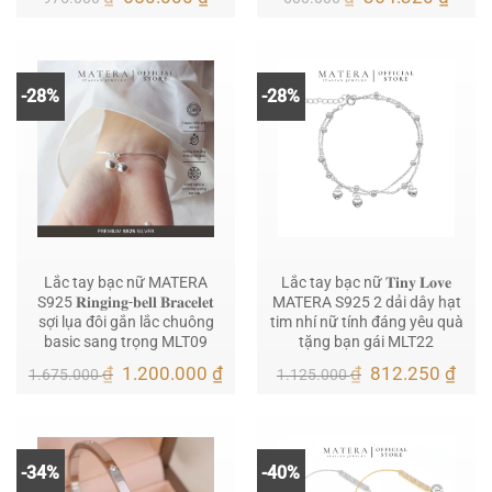
gốc
hiện
gốc
hiện
là:
tại
là:
tại
975.000 ₫.
là:
600.000 ₫.
là:
650.000 ₫.
364.
-28%
-28%
Lắc tay bạc nữ MATERA
Lắc tay bạc nữ 𝐓𝐢𝐧𝐲 𝐋𝐨𝐯𝐞
S925 𝐑𝐢𝐧𝐠𝐢𝐧𝐠-𝐛𝐞𝐥𝐥 𝐁𝐫𝐚𝐜𝐞𝐥𝐞𝐭
MATERA S925 2 dải dây hạt
sợi lụa đôi gắn lắc chuông
tim nhí nữ tính đáng yêu quà
basic sang trọng MLT09
tặng bạn gái MLT22
Giá
Giá
Giá
Giá
₫
1.200.000
₫
₫
812.250
₫
1.675.000
1.125.000
gốc
hiện
gốc
hiện
là:
tại
là:
tại
1.675.000 ₫.
là:
1.125.000 ₫.
là:
1.200.000 ₫.
812.
-34%
-40%