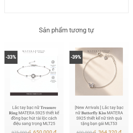
Sản phẩm tương tự
-33%
-39%
Lắc tay bạc nữ 𝐓𝐫𝐞𝐚𝐬𝐮𝐫𝐞
[New Arrivals ] Lắc tay bạc
𝐑𝐢𝐧𝐠 MATERA S925 thiết kế
nữ 𝐁𝐮𝐭𝐭𝐞𝐫𝐟𝐥𝐲 𝐊𝐢𝐬𝐬 MATERA
đồng bạc hút tài lộc cách
S925 thiết kế nữ tính quà
điệu sang trọng MLT25
tặng bạn gái MLT53
Giá
Giá
Giá
Giá
₫
650.000
₫
₫
364.320
₫
975.000
600.000