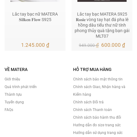
Lắc tay bạc nữ MATERA
Lắc tay bạc MATERA S925
𝐒𝐢𝐥𝐤𝐞𝐧 𝐅𝐥𝐨𝐰 S925
𝐑𝐨𝐬𝐢𝐞 vòng tay hạt đá pha lê
hồng dâu tiểu thư nữ tính
phong thủy quà tặng bạn gái
MLT07
Giá
Giá
1.245.000
₫
₫
600.000
₫
949.000
gốc
hiện
là:
tại
949.000 ₫.
là:
600.
VỀ MATERA
HỖ TRỢ MUA HÀNG
Giới thiệu
Chính sách bảo mật thông tin
Quá trình phát triển
Chính sách Giao, Nhận hàng và
Thành tựu
Kiểm hàng
Tuyển dụng
Chính sách Đổi trả
FAQs
Chính sách Thanh toán
Chính sách bảo hành thu đổi
Hướng dẫn đo size trang sức
Hướng dẫn sử dụng trang sức