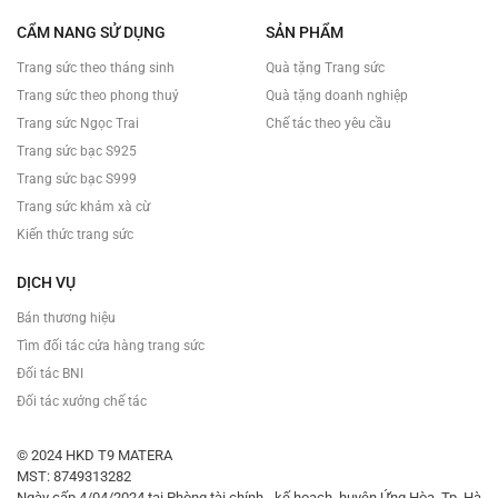
CẨM NANG SỬ DỤNG
SẢN PHẨM
Trang sức theo tháng sinh
Quà tặng Trang sức
Trang sức theo phong thuỷ
Quà tặng doanh nghiệp
Trang sức Ngọc Trai
Chế tác theo yêu cầu
Trang sức bạc S925
Trang sức bạc S999
Trang sức khảm xà cừ
Kiến thức trang sức
DỊCH VỤ
Bán thương hiệu
Tìm đối tác cửa hàng trang sức
Đối tác BNI
Đối tác xưởng chế tác
© 2024 HKD T9 MATERA
MST: 8749313282
Ngày cấp 4/04/2024 tại Phòng tài chính - kế hoạch, huyện Ứng Hòa, Tp. Hà