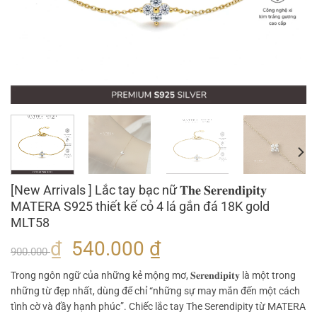
[New Arrivals ] Lắc tay bạc nữ 𝐓𝐡𝐞 𝐒𝐞𝐫𝐞𝐧𝐝𝐢𝐩𝐢𝐭𝐲
MATERA S925 thiết kế cỏ 4 lá gắn đá 18K gold
MLT58
Giá
Giá
₫
540.000
₫
900.000
gốc
hiện
Trong ngôn ngữ của những kẻ mộng mơ, 𝐒𝐞𝐫𝐞𝐧𝐝𝐢𝐩𝐢𝐭𝐲 là một trong
là:
tại
những từ đẹp nhất, dùng để chỉ “những sự may mắn đến một cách
900.000 ₫.
là:
tình cờ và đầy hạnh phúc”. Chiếc lắc tay The Serendipity từ MATERA