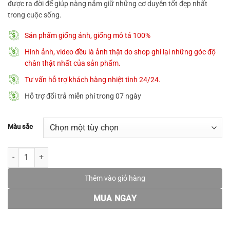
540.000 ₫.
được ra đời để giúp nàng nắm giữ những cơ duyên tốt đẹp nhất
trong cuộc sống.
Sản phẩm giống ảnh, giống mô tả 100%
Hình ảnh, video đều là ảnh thật do shop ghi lại những góc độ
chân thật nhất của sản phẩm.
Tư vấn hỗ trợ khách hàng nhiệt tình 24/24.
Hỗ trợ đổi trả miễn phí trong 07 ngày
Màu sắc
[New Arrivals ] Lắc tay bạc nữ 𝐓𝐡𝐞 𝐒𝐞𝐫𝐞𝐧𝐝𝐢𝐩𝐢𝐭𝐲 MATERA S925 thi
Thêm vào giỏ hàng
MUA NGAY