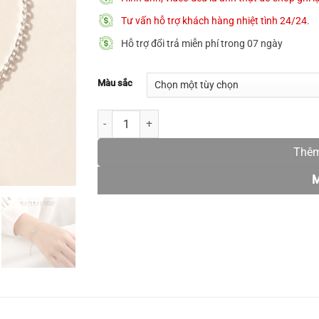
Tư vấn hỗ trợ khách hàng nhiệt tình 24/24.
Hỗ trợ đổi trả miễn phí trong 07 ngày
Màu sắc
[New Arrivals ] Lắc tay bạc nữ 𝐁𝐮𝐭𝐭𝐞𝐫𝐟𝐥𝐲 𝐊𝐢
Thêm