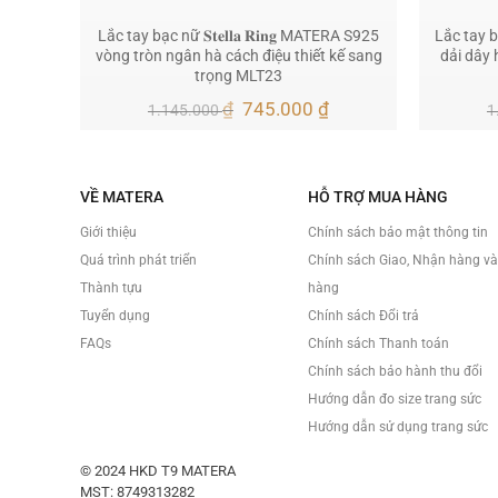
Lắc tay bạc nữ 𝐒𝐭𝐞𝐥𝐥𝐚 𝐑𝐢𝐧𝐠 MATERA S925
Lắc tay bạ
vòng tròn ngân hà cách điệu thiết kế sang
dải dây 
trọng MLT23
Giá
Giá
₫
745.000
₫
1.145.000
1
gốc
hiện
là:
tại
1.145.000 ₫.
là:
745.000 ₫.
VỀ MATERA
HỖ TRỢ MUA HÀNG
Giới thiệu
Chính sách bảo mật thông tin
Quá trình phát triển
Chính sách Giao, Nhận hàng v
Thành tựu
hàng
Tuyển dụng
Chính sách Đổi trả
FAQs
Chính sách Thanh toán
Chính sách bảo hành thu đổi
Hướng dẫn đo size trang sức
Hướng dẫn sử dụng trang sức
© 2024 HKD T9 MATERA
MST: 8749313282