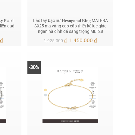
𝐞𝐚𝐫𝐥
Lắc tay bạc nữ 𝐇𝐞𝐱𝐚𝐠𝐨𝐧𝐚𝐥 𝐑𝐢𝐧𝐠 MATERA
ổ điển quà
S925 mạ vàng cao cấp thiết kế lục giác
ngân hà đính đá sang trọng MLT28
Giá
Giá
Giá
0
₫
₫
1.450.000
₫
1.925.000
hiện
gốc
hiện
tại
là:
tại
0 ₫.
là:
1.925.000 ₫.
là:
945.000 ₫.
1.450.000 ₫.
-30%