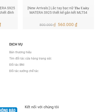
MATERA S925
[New Arrivals ] Lắc tay bạc nữ 𝐓𝐡𝐞 𝐔𝐧𝐢𝐭𝐲
khiết đính
MATERA S925 thiết kế gắn kết MLT54
Giá
Giá
Giá
₫
₫
560.000
₫
800.000
hiện
gốc
hiện
tại
là:
tại
.
là:
800.000 ₫.
là:
400.000 ₫.
560.000 ₫.
DỊCH VỤ
Bán thương hiệu
Tìm đối tác cửa hàng trang sức
Đối tác BNI
Đối tác xưởng chế tác
Kết nối với chúng tôi