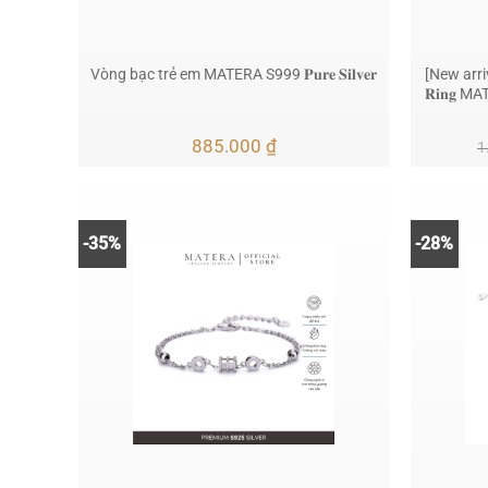
[New arrival
Vòng bạc trẻ em MATERA S999 𝐏𝐮𝐫𝐞 𝐒𝐢𝐥𝐯𝐞𝐫
𝐑𝐢𝐧𝐠 
885.000
₫
1
-35%
-28%