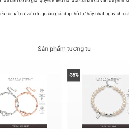
 để làm cơ sở giải quyết khiếu nại đổi/trả khi có vấn đề phát 
 có bất cứ vấn đề gì cần giải đáp, hỗ trợ hãy chat ngay cho 
Sản phẩm tương tự
-35%