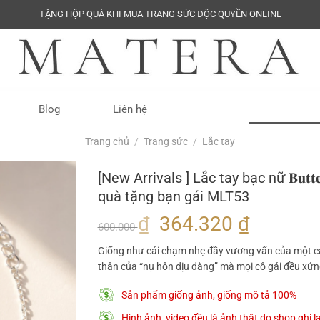
TẶNG HỘP QUÀ KHI MUA TRANG SỨC ĐỘC QUYỀN ONLINE
Tìm
Blog
Liên hệ
kiếm:
Trang chủ
/
Trang sức
/
Lắc tay
[New Arrivals ] Lắc tay bạc nữ 𝐁𝐮𝐭𝐭𝐞
quà tặng bạn gái MLT53
Giá
Giá
₫
364.320
₫
600.000
gốc
hiện
Giống như cái chạm nhẹ đầy vương vấn của một cánh bướ.
là:
tại
thân của “nụ hôn dịu dàng” mà mọi cô gái đều xứ
600.000 ₫.
là:
Sản phẩm giống ảnh, giống mô tả 100%
364.320
Hình ảnh, video đều là ảnh thật do shop ghi 