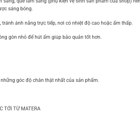
m sáng, que làm sáng (phụ kiện vệ sinh sản phẩm của shop) nê
ược sáng bóng.
 tránh ánh nắng trực tiếp, nơi có nhiệt độ cao hoặc ẩm thấp.
bông gòn nhỏ để hút ẩm giúp bảo quản tốt hơn.
ại những góc độ chân thật nhất của sản phẩm.
C TỚI TỪ MATERA