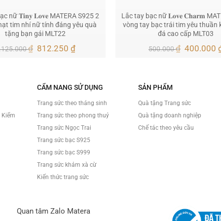
c nữ 𝐓𝐢𝐧𝐲 𝐋𝐨𝐯𝐞 MATERA S925 2
Lắc tay bạc nữ 𝐋𝐨𝐯𝐞 𝐂𝐡𝐚𝐫𝐦 
hạt tim nhí nữ tính đáng yêu quà
vòng tay bạc trái tim yêu thuần 
tặng bạn gái MLT22
đá cao cấp MLT03
Giá
Giá
Giá
₫
812.250
₫
₫
400.000
.125.000
500.000
gốc
hiện
gốc
là:
tại
là:
1.125.000 ₫.
là:
500.000 ₫
812.250 ₫.
CẨM NANG SỬ DỤNG
SẢN PHẨM
Trang sức theo tháng sinh
Quà tặng Trang sức
à Kiểm
Trang sức theo phong thuỷ
Quà tặng doanh nghiệp
Trang sức Ngọc Trai
Chế tác theo yêu cầu
Trang sức bạc S925
Trang sức bạc S999
Trang sức khảm xà cừ
Kiến thức trang sức
Quan tâm Zalo Matera