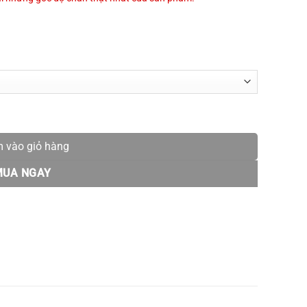
𝐬𝐬 MATERA S925 thiết kế nữ tính quà tặng bạn gái MLT53 số lượng
 vào giỏ hàng
MUA NGAY