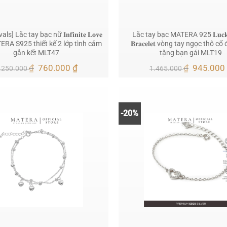
s] Lắc tay bạc nữ 𝐈𝐧𝐟𝐢𝐧𝐢𝐭𝐞 𝐋𝐨𝐯𝐞
Lắc tay bạc MATERA 925 𝐋𝐮𝐜𝐤𝐲 
MATERA S925 thiết kế 2 lớp tình cảm
𝐁𝐫𝐚𝐜𝐞𝐥𝐞𝐭 vòng tay ngọc thô c
gắn kết MLT47
tặng bạn gái MLT19
Giá
Giá
Giá
₫
760.000
₫
₫
945.00
.250.000
1.465.000
gốc
hiện
gốc
là:
tại
là:
1.250.000 ₫.
là:
1.465.00
760.000 ₫.
-20%