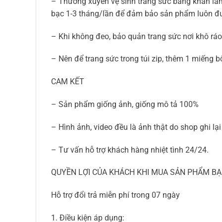
– Thường xuyên vệ sinh trang sức băng khăn là
bạc 1-3 tháng/lần để đảm bảo sản phẩm luôn đ
– Khi không đeo, bảo quản trang sức nơi khô ráo,
– Nên để trang sức trong túi zip, thêm 1 miếng 
CAM KẾT
– Sản phẩm giống ảnh, giống mô tả 100%
– Hình ảnh, video đều là ảnh thật do shop ghi l
– Tư vấn hỗ trợ khách hàng nhiệt tình 24/24.
QUYỀN LỢI CỦA KHÁCH KHI MUA SẢN PHẨM BẠ
Hỗ trợ đổi trả miễn phí trong 07 ngày
1. Điều kiện áp dụng: