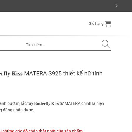
Giỏ hàng
𝐫𝐟𝐥𝐲 𝐊𝐢𝐬𝐬 MATERA S925 thiết kế nữ tính
m, lắc tay 𝐁𝐮𝐭𝐭𝐞𝐫𝐟𝐥𝐲 𝐊𝐢𝐬𝐬 từ MATERA chính là hiện
ng đáng nhận được.
 ₫.
lại những góc độ chân thật nhất của sản phẩm.