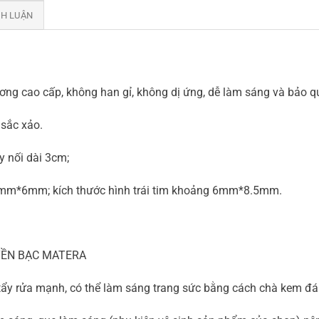
NH LUẬN
ương cao cấp, không han gỉ, không dị ứng, dễ làm sáng và bảo 
, sắc xảo.
y nối dài 3cm;
 8mm*6mm; kích thước hình trái tim khoảng 6mm*8.5mm.
YỀN BẠC MATERA
t tẩy rửa mạnh, có thể làm sáng trang sức bằng cách chà kem đ