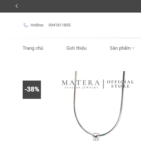
Bỏ
qua
nội
Hotline:
0941811855
dung
Trang chủ
Giới thiệu
Sản phẩm
-38%