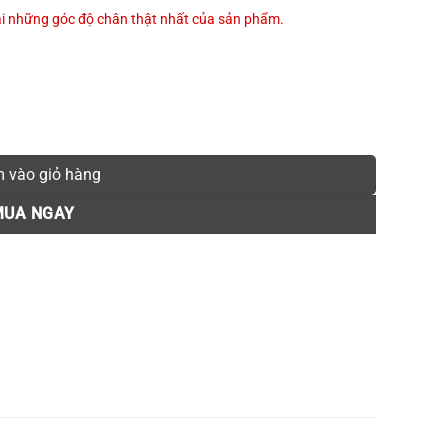
lại những góc độ chân thật nhất của sản phẩm.
 S925 MATERA đá mắt ngọc Aquamarine thiết kế vintage số lượng
 vào giỏ hàng
MUA NGAY