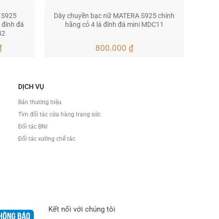
 S925
Dây chuyền bạc nữ MATERA S925 chính
sao đính đá
hãng cỏ 4 lá đính đá mini MDC11
42
Giá
₫
800.000
₫
hiện
tại
.
là:
625.000 ₫.
DỊCH VỤ
Bán thương hiệu
Tìm đối tác cửa hàng trang sức
Đối tác BNI
Đối tác xưởng chế tác
Kết nối với chúng tôi