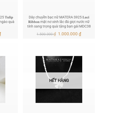
𝐮𝐥𝐢𝐩
Dây chuyền bạc nữ MATERA S925 𝐋𝐮𝐜𝐢
t ngào quà
𝐑𝐢𝐛𝐛𝐨𝐧 mặt nơ xinh lắc đá giọt nước nữ
tính sang trọng quà tặng bạn gái MDC38
Giá
Giá
Giá
₫
₫
1.000.000
₫
1.500.000
hiện
gốc
hiện
tại
là:
tại
.
là:
1.500.000 ₫.
là:
718.200 ₫.
1.000.000 ₫.
HẾT HÀNG