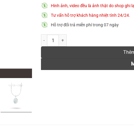
Hình ảnh, video đều là ảnh thật do shop ghi 
Tư vấn hỗ trợ khách hàng nhiệt tình 24/24.
Hỗ trợ đổi trả miễn phí trong 07 ngày
[New Arrivals] Dây chuyền bạc 𝐁𝐥𝐮𝐞 𝐖𝐚𝐭𝐞𝐫𝐬
Thêm