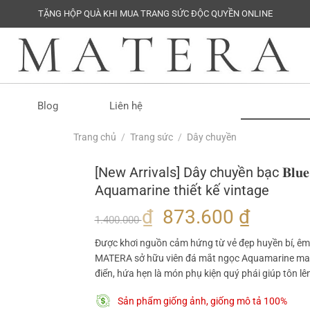
TẶNG HỘP QUÀ KHI MUA TRANG SỨC ĐỘC QUYỀN ONLINE
Tìm
Blog
Liên hệ
kiếm:
Trang chủ
/
Trang sức
/
Dây chuyền
[New Arrivals] Dây chuyền bạc 𝐁𝐥𝐮
Aquamarine thiết kế vintage
Giá
Giá
₫
873.600
₫
1.400.000
gốc
hiện
Được khơi nguồn cảm hứng từ vẻ đẹp huyền bí, êm 
là:
tại
MATERA sở hữu viên đá mắt ngọc Aquamarine mang
1.400.000 ₫.
là:
điển, hứa hẹn là món phụ kiện quý phái giúp tôn lên
873.60
Sản phẩm giống ảnh, giống mô tả 100%