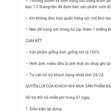
– Thường xuyên vệ sinh trang sức băng khăn là
bạc 1-3 tháng/lần để đảm bảo sản phẩm luôn đ
– Khi không đeo, bảo quản trang sức nơi khô ráo,
– Nên để trang sức trong túi zip, thêm 1 miếng 
CAM KẾT
– Sản phẩm giống ảnh, giống mô tả 100%
– Hình ảnh, video đều là ảnh thật do shop ghi l
– Tư vấn hỗ trợ khách hàng nhiệt tình 24/24.
QUYỀN LỢI CỦA KHÁCH KHI MUA SẢN PHẨM BẠ
Hỗ trợ đổi trả miễn phí trong 07 ngày
1. Điều kiện áp dụng: