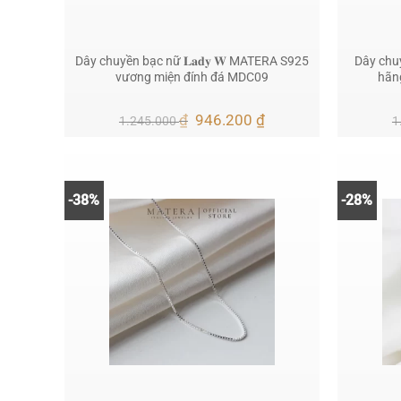
Dây chuyền bạc nữ 𝐋𝐚𝐝𝐲 𝐖 MATERA S925
Dây chu
vương miện đính đá MDC09
hãn
Giá
Giá
₫
946.200
₫
1.245.000
1
gốc
hiện
là:
tại
1.245.000 ₫.
là:
946.200 ₫.
-38%
-28%