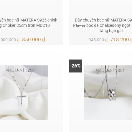
yền bạc nữ MATERA S925 chính
Dây chuyền bạc nữ MATERA S925 
g Choker 35cm trơn MDC10
𝐅𝐥𝐨𝐰𝐞𝐫 bọc đá Chalcedony ngọ
tặng bạn gái
Giá
Giá
Giá
₫
850.000
₫
₫
718.200
.000.000
945.000
gốc
hiện
gốc
là:
tại
là:
1.000.000 ₫.
là:
945.000 ₫
850.000 ₫.
-26%