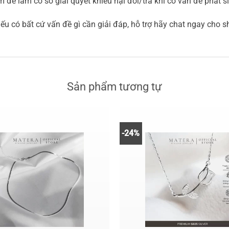
 để làm cơ sở giải quyết khiếu nại đổi/trả khi có vấn đề phát 
 có bất cứ vấn đề gì cần giải đáp, hỗ trợ hãy chat ngay cho 
Sản phẩm tương tự
-24%