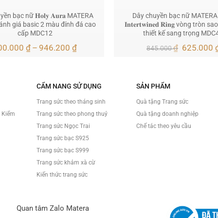
ền bạc nữ 𝐇𝐨𝐥𝐲 𝐀𝐮𝐫𝐚 MATERA
Dây chuyền bạc nữ MATERA
nh giá basic 2 màu đính đá cao
𝐈𝐧𝐭𝐞𝐫𝐭𝐰𝐢𝐧𝐞𝐝 𝐑𝐢𝐧𝐠 vòng tròn 
cấp MDC12
thiết kế sang trọng MDC
Khoảng
Giá
00.000
₫
–
946.200
₫
₫
625.000
845.000
giá:
gốc
từ
là:
900.000 ₫
845.000 ₫
đến
CẨM NANG SỬ DỤNG
SẢN PHẨM
946.200 ₫
Trang sức theo tháng sinh
Quà tặng Trang sức
à Kiểm
Trang sức theo phong thuỷ
Quà tặng doanh nghiệp
Trang sức Ngọc Trai
Chế tác theo yêu cầu
Trang sức bạc S925
Trang sức bạc S999
Trang sức khảm xà cừ
Kiến thức trang sức
Quan tâm Zalo Matera