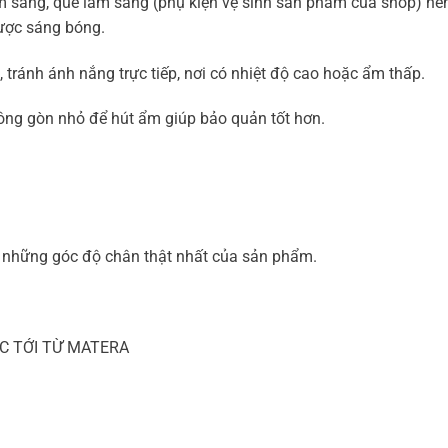
m sáng, que làm sáng (phụ kiện vệ sinh sản phẩm của shop) nê
ược sáng bóng.
 tránh ánh nắng trực tiếp, nơi có nhiệt độ cao hoặc ẩm thấp.
bông gòn nhỏ để hút ẩm giúp bảo quản tốt hơn.
ại những góc độ chân thật nhất của sản phẩm.
C TỚI TỪ MATERA