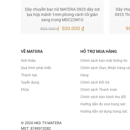
Dây chuyền bạc nữ MATERA S925 dây sợi
Dây chuy
lụa hộp mảnh 1mm phong cách tối giản
S925 Thá
sang trọng MDC22M10
Giá
Giá
₫
500.000
₫
9
800.000
gốc
hiện
là:
tại
800.000 ₫.
là:
500.000 ₫.
VỀ MATERA
HỖ TRỢ MUA HÀNG
Giới thiệu
Chính sách bảo mật thông tin
Quá trình phát triển
Chính sách Giao, Nhận hàng v
Thành tựu
hàng
Tuyển dụng
Chính sách Đổi trả
FAQs
Chính sách Thanh toán
Chính sách bảo hành thu đổi
Hướng dẫn đo size trang sức
Hướng dẫn sử dụng trang sức
© 2024 HKD T9 MATERA
MST: 8749313282