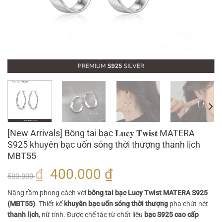
[New Arrivals] Bông tai bạc 𝐋𝐮𝐜𝐲 𝐓𝐰𝐢𝐬𝐭 MATERA
S925 khuyên bạc uốn sóng thời thượng thanh lịch
MBT55
Giá
Giá
₫
400.000
₫
500.000
gốc
hiện
Nâng tầm phong cách với
bông tai bạc Lucy Twist MATERA S925
là:
tại
(MBT55)
. Thiết kế
khuyên bạc uốn sóng thời thượng
pha chút nét
500.000 ₫.
là:
thanh lịch
, nữ tính. Được chế tác từ chất liệu
bạc S925 cao cấp