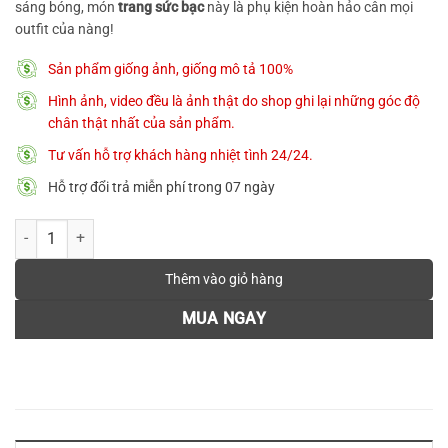
400.000 ₫.
sáng bóng, món
trang sức bạc
này là phụ kiện hoàn hảo cân mọi
outfit của nàng!
Sản phẩm giống ảnh, giống mô tả 100%
Hình ảnh, video đều là ảnh thật do shop ghi lại những góc độ
chân thật nhất của sản phẩm.
Tư vấn hỗ trợ khách hàng nhiệt tình 24/24.
Hỗ trợ đổi trả miễn phí trong 07 ngày
[New Arrivals] Bông tai bạc 𝐋𝐮𝐜𝐲 𝐓𝐰𝐢𝐬𝐭 MATERA S925 khuyên bạc
Thêm vào giỏ hàng
MUA NGAY