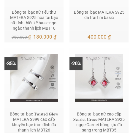
Bông tai bạc nữ tiểu thư
Bông tai bạc MATERA S925
MATERA S925 hoa tai bạc
đá trái tim basic
nữ tính thiết kế basic ngọt
ngào thanh lịch MBT10
Giá
Giá
₫
180.000
₫
400.000
₫
350.000
gốc
hiện
là:
tại
350.000 ₫.
là:
180.000 ₫.
-35%
-20%
Bông tai bạc 𝐓𝐰𝐢𝐬𝐭𝐞𝐝 𝐆𝐥𝐨𝐰
Bông tai bạc nữ cao cấp
MATERA S999 cao cấp
𝐒𝐜𝐚𝐫𝐥𝐞𝐭 𝐆𝐫𝐚𝐜𝐞 MATERA S925
khuyên bạc tròn đính đá
ngọc Garnet hồng lựu đỏ
thanh lịch MBT26
sang trọng MBT35