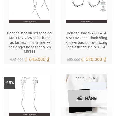
Bông tai bạc nữ sợi sóng đôi
Bông tai bạc 𝐖𝐚𝐯𝐲 𝐓𝐰𝐢𝐬𝐭
MATERA S925 chính hãng
MATERA S999 chính hãng
lắc tai bạc nữ tính thiết kế
khuyên bạc tròn uốn sóng
basic ngọt ngào thanh lịch
basic thanh lịch MBT14
MBT11
Giá
Giá
Giá
Giá
₫
645.000
₫
₫
520.000
₫
925.000
650.000
gốc
hiện
gốc
hiện
là:
tại
là:
tại
925.000 ₫.
là:
650.000 ₫.
là:
645.000 ₫.
520.
-49%
HẾT HÀNG