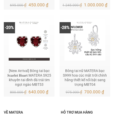
Giá
Giá
Giá
Giá
₫
450.000
₫
₫
1.000.000
₫
695.000
1.245.000
gốc
hiện
gốc
hiệ
là:
tại
là:
tại
695.000 ₫.
là:
1.245.000 ₫.
là:
450.000 ₫.
1.0
-20%
-28%
[New Arrival] Bông tai bạc
Bông tai nữ MATERA bạc
𝐒𝐜𝐚𝐫𝐥𝐞𝐭 𝐇𝐞𝐚𝐫𝐭 MATERA S925
S999 hoa cúc mặt trời chính
khuyên tai đính đá trái tim
hãng thiết kế nổi bật sang
ngọt ngào MBT53
trọng MBT04
Giá
Giá
Giá
Giá
₫
640.000
₫
₫
700.000
₫
800.000
975.000
gốc
hiện
gốc
hiện
là:
tại
là:
tại
800.000 ₫.
là:
975.000 ₫.
là:
640.000 ₫.
700.
VỀ MATERA
HỖ TRỢ MUA HÀNG