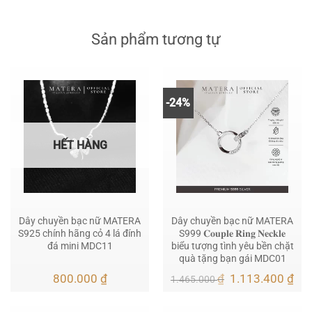
Sản phẩm tương tự
-24%
HẾT HÀNG
Dây chuyền bạc nữ MATERA
Dây chuyền bạc nữ MATERA
S925 chính hãng cỏ 4 lá đính
S999 𝐂𝐨𝐮𝐩𝐥𝐞 𝐑𝐢𝐧𝐠 𝐍𝐞𝐜𝐤𝐥𝐞
đá mini MDC11
biểu tượng tình yêu bền chặt
quà tặng bạn gái MDC01
Giá
Giá
800.000
₫
₫
1.113.400
₫
1.465.000
gốc
hiệ
là:
tại