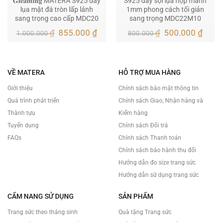
𝐆𝐥𝐞𝐚𝐦𝐢𝐧𝐠 MATERA S925 dây
S925 dây sợi lụa hộp mảnh
lụa mặt đá tròn lấp lánh
1mm phong cách tối giản
sang trọng cao cấp MDC20
sang trọng MDC22M10
Giá
Giá
Giá
Giá
₫
855.000
₫
₫
500.000
₫
1.000.000
800.000
gốc
hiện
gốc
hiện
là:
tại
là:
tại
1.000.000 ₫.
là:
800.000 ₫.
là:
855.000 ₫.
500.
VỀ MATERA
HỖ TRỢ MUA HÀNG
Giới thiệu
Chính sách bảo mật thông tin
Quá trình phát triển
Chính sách Giao, Nhận hàng và
Thành tựu
Kiểm hàng
Tuyển dụng
Chính sách Đổi trả
FAQs
Chính sách Thanh toán
Chính sách bảo hành thu đổi
Hướng dẫn đo size trang sức
Hướng dẫn sử dụng trang sức
CẨM NANG SỬ DỤNG
SẢN PHẨM
Trang sức theo tháng sinh
Quà tặng Trang sức