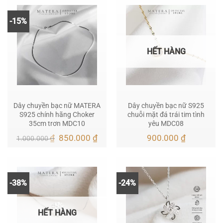
1.465.000 ₫.
là:
1.1
-15%
HẾT HÀNG
Dây chuyền bạc nữ MATERA
Dây chuyền bạc nữ S925
S925 chính hãng Choker
chuỗi mặt đá trái tim tình
35cm trơn MDC10
yêu MDC08
Giá
Giá
₫
850.000
₫
900.000
₫
1.000.000
gốc
hiện
là:
tại
1.000.000 ₫.
là:
850.000 ₫.
-38%
-24%
HẾT HÀNG