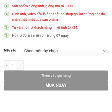
Sản phẩm giống ảnh, giống mô tả 100%
Hình ảnh, video đều là ảnh thật do shop ghi lại những góc độ
chân thật nhất của sản phẩm.
Tư vấn hỗ trợ khách hàng nhiệt tình 24/24.
Hỗ trợ đổi trả miễn phí trong 07 ngày
Màu sắc
[New Arrival] Dây chuyền bạc 𝐓𝐡𝐞 𝐁𝐥𝐢𝐬𝐬𝐢𝐧𝐠 MATERA S925 thiết kế
Thêm vào giỏ hàng
MUA NGAY