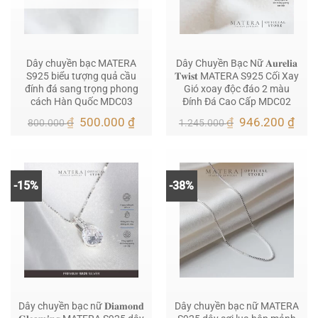
Dây chuyền bạc MATERA
Dây Chuyền Bạc Nữ 𝐀𝐮𝐫𝐞𝐥𝐢𝐚
S925 biểu tượng quả cầu
𝐓𝐰𝐢𝐬𝐭 MATERA S925 Cối Xay
đính đá sang trọng phong
Gió xoay độc đáo 2 màu
cách Hàn Quốc MDC03
Đính Đá Cao Cấp MDC02
Giá
Giá
Giá
Giá
₫
500.000
₫
₫
946.200
₫
800.000
1.245.000
gốc
hiện
gốc
hiện
là:
tại
là:
tại
800.000 ₫.
là:
1.245.000 ₫.
là:
500.000 ₫.
946.
-15%
-38%
Dây chuyền bạc nữ 𝐃𝐢𝐚𝐦𝐨𝐧𝐝
Dây chuyền bạc nữ MATERA