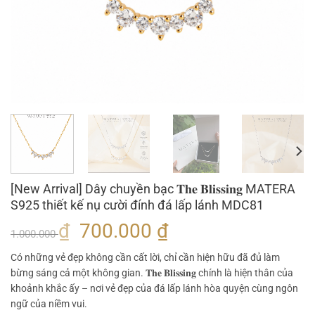
[New Arrival] Dây chuyền bạc 𝐓𝐡𝐞 𝐁𝐥𝐢𝐬𝐬𝐢𝐧𝐠 MATERA
S925 thiết kế nụ cười đính đá lấp lánh MDC81
Giá
Giá
₫
700.000
₫
1.000.000
gốc
hiện
Có những vẻ đẹp không cần cất lời, chỉ cần hiện hữu đã đủ làm
là:
tại
bừng sáng cả một không gian. 𝐓𝐡𝐞 𝐁𝐥𝐢𝐬𝐬𝐢𝐧𝐠 chính là hiện thân của
1.000.000 ₫.
là:
khoảnh khắc ấy – nơi vẻ đẹp của đá lấp lánh hòa quyện cùng ngôn
700.000 ₫.
ngữ của niềm vui.