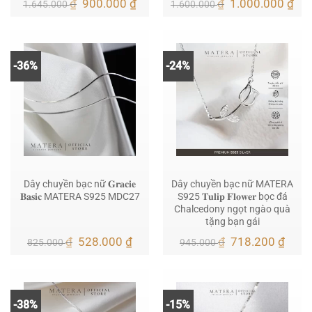
Giá
Giá
Giá
Giá
₫
900.000
₫
₫
1.000.000
₫
1.645.000
1.600.000
gốc
hiện
gốc
hiệ
là:
tại
là:
tại
1.645.000 ₫.
là:
1.600.000 ₫.
là:
900.000 ₫.
1.0
-36%
-24%
Dây chuyền bạc nữ 𝐆𝐫𝐚𝐜𝐢𝐞
Dây chuyền bạc nữ MATERA
𝐁𝐚𝐬𝐢𝐜 MATERA S925 MDC27
S925 𝐓𝐮𝐥𝐢𝐩 𝐅𝐥𝐨𝐰𝐞𝐫 bọc đá
Chalcedony ngọt ngào quà
tặng bạn gái
Giá
Giá
Giá
Giá
₫
528.000
₫
₫
718.200
₫
825.000
945.000
gốc
hiện
gốc
hiện
là:
tại
là:
tại
825.000 ₫.
là:
945.000 ₫.
là:
528.000 ₫.
718.
-38%
-15%