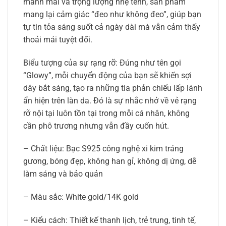
mảnh mai và trọng lượng nhẹ tênh, sản phẩm
mang lại cảm giác “đeo như không đeo”, giúp bạn
tự tin tỏa sáng suốt cả ngày dài mà vẫn cảm thấy
thoải mái tuyệt đối.
Biểu tượng của sự rạng rỡ: Đúng như tên gọi
“Glowy”, mỗi chuyển động của bạn sẽ khiến sợi
dây bắt sáng, tạo ra những tia phản chiếu lấp lánh
ẩn hiện trên làn da. Đó là sự nhắc nhở về vẻ rạng
rỡ nội tại luôn tồn tại trong mỗi cá nhân, không
cần phô trương nhưng vẫn đầy cuốn hút.
– Chất liệu: Bạc S925 công nghệ xi kim tráng
gương, bóng đẹp, không han gỉ, không dị ứng, dễ
làm sáng và bảo quản
– Màu sắc: White gold/14K gold
– Kiểu cách: Thiết kế thanh lịch, trẻ trung, tinh tế,