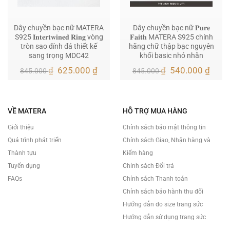
Dây chuyền bạc nữ MATERA
Dây chuyền bạc nữ 𝐏𝐮𝐫𝐞
S925 𝐈𝐧𝐭𝐞𝐫𝐭𝐰𝐢𝐧𝐞𝐝 𝐑𝐢𝐧𝐠 vòng
𝐅𝐚𝐢𝐭𝐡 MATERA S925 chính
tròn sao đính đá thiết kế
hãng chữ thập bạc nguyên
sang trọng MDC42
khối basic nhỏ nhắn
Giá
Giá
Giá
Giá
₫
625.000
₫
₫
540.000
₫
845.000
845.000
gốc
hiện
gốc
hiện
là:
tại
là:
tại
845.000 ₫.
là:
845.000 ₫.
là:
625.000 ₫.
540.
VỀ MATERA
HỖ TRỢ MUA HÀNG
Giới thiệu
Chính sách bảo mật thông tin
Quá trình phát triển
Chính sách Giao, Nhận hàng và
Thành tựu
Kiểm hàng
Tuyển dụng
Chính sách Đổi trả
FAQs
Chính sách Thanh toán
Chính sách bảo hành thu đổi
Hướng dẫn đo size trang sức
Hướng dẫn sử dụng trang sức