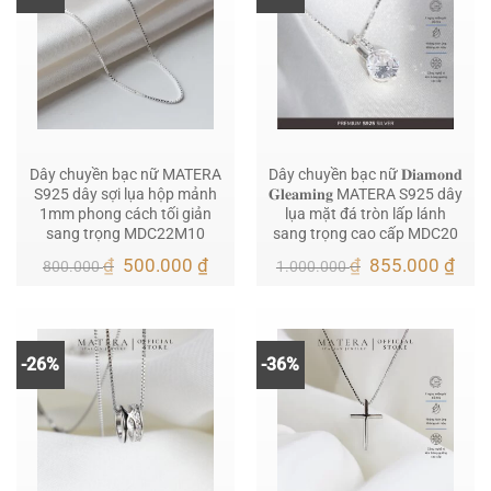
Dây chuyền bạc nữ MATERA
Dây chuyền bạc nữ 𝐃𝐢𝐚𝐦𝐨𝐧𝐝
S925 dây sợi lụa hộp mảnh
𝐆𝐥𝐞𝐚𝐦𝐢𝐧𝐠 MATERA S925 dây
1mm phong cách tối giản
lụa mặt đá tròn lấp lánh
sang trọng MDC22M10
sang trọng cao cấp MDC20
Giá
Giá
Giá
Giá
₫
500.000
₫
₫
855.000
₫
800.000
1.000.000
gốc
hiện
gốc
hiện
là:
tại
là:
tại
800.000 ₫.
là:
1.000.000 ₫.
là:
500.000 ₫.
855.
-26%
-36%