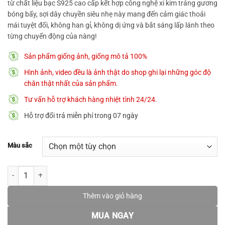
từ chất liệu bạc S925 cao cấp kết hợp công nghệ xi kim tráng gương
bóng bẩy, sợi dây chuyền siêu nhẹ này mang đến cảm giác thoải
mái tuyệt đối, không han gỉ, không dị ứng và bắt sáng lấp lánh theo
từng chuyển động của nàng!
Sản phẩm giống ảnh, giống mô tả 100%
Hình ảnh, video đều là ảnh thật do shop ghi lại những góc độ
chân thật nhất của sản phẩm.
Tư vấn hỗ trợ khách hàng nhiệt tình 24/24.
Hỗ trợ đổi trả miễn phí trong 07 ngày
Màu sắc
Dây chuyền bạc nữ 𝐆𝐥𝐨𝐰𝐲 𝐂𝐡𝐚𝐢𝐧 MATERA S925 sợi xích trơn mản
Thêm vào giỏ hàng
MUA NGAY