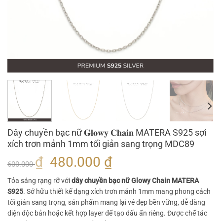
Dây chuyền bạc nữ 𝐆𝐥𝐨𝐰𝐲 𝐂𝐡𝐚𝐢𝐧 MATERA S925 sợi
xích trơn mảnh 1mm tối giản sang trọng MDC89
Giá
Giá
₫
480.000
₫
600.000
gốc
hiện
Tỏa sáng rạng rỡ với
dây chuyền bạc nữ Glowy Chain MATERA
là:
tại
S925
. Sở hữu thiết kế dạng xích trơn mảnh 1mm mang phong cách
600.000 ₫.
là:
tối giản sang trọng, sản phẩm mang lại vẻ đẹp bền vững, dễ dàng
480.000 ₫.
diện độc bản hoặc kết hợp layer để tạo dấu ấn riêng. Được chế tác