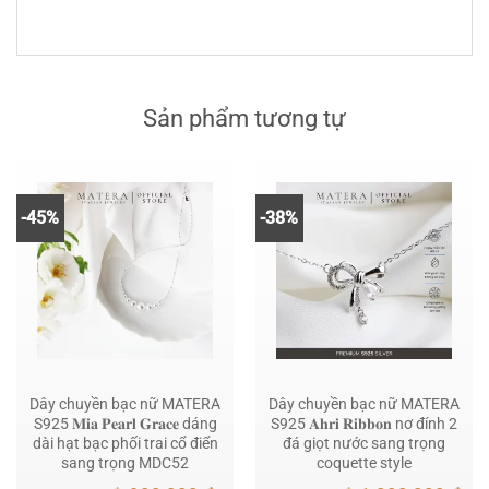
Sản phẩm tương tự
-45%
-38%
Dây chuyền bạc nữ MATERA
Dây chuyền bạc nữ MATERA
S925 𝐌𝐢𝐚 𝐏𝐞𝐚𝐫𝐥 𝐆𝐫𝐚𝐜𝐞 dáng
S925 𝐀𝐡𝐫𝐢 𝐑𝐢𝐛𝐛𝐨𝐧 nơ đính 2
dài hạt bạc phối trai cổ điển
đá giọt nước sang trọng
sang trọng MDC52
coquette style