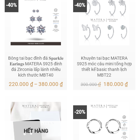
290
-40%
-40%
Bông tai bạc đính đá 𝐒𝐩𝐚𝐫𝐤𝐥𝐞
Khuyên tai bạc MATERA
𝐄𝐚𝐫𝐢𝐧𝐠𝐬 MATERA S925 đính
S925 móc câu mini tổng hợp
đá Zirconia lấp lánh nhiều
thiết kế basic thanh lịch
kích thước MBT40
MBT22
Khoảng
Giá
Giá
220.000
₫
–
380.000
₫
₫
180.000
₫
300.000
giá:
gốc
hiện
từ
là:
tại
220.000 ₫
300.000 ₫.
là:
đến
180.
380.000 ₫
-20%
HẾT HÀNG