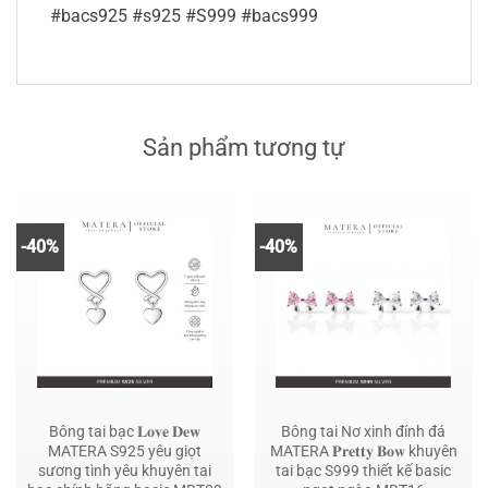
#bacs925 #s925 #S999 #bacs999
Sản phẩm tương tự
-40%
-40%
Bông tai bạc 𝐋𝐨𝐯𝐞 𝐃𝐞𝐰
Bông tai Nơ xinh đính đá
MATERA S925 yêu giọt
MATERA 𝐏𝐫𝐞𝐭𝐭𝐲 𝐁𝐨𝐰 khuyên
sương tình yêu khuyên tai
tai bạc S999 thiết kế basic