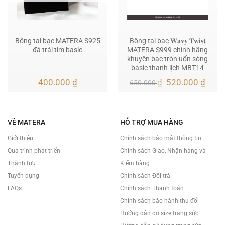
Bông tai bạc MATERA S925
Bông tai bạc 𝐖𝐚𝐯𝐲 𝐓𝐰𝐢𝐬𝐭
đá trái tim basic
MATERA S999 chính hãng
khuyên bạc tròn uốn sóng
basic thanh lịch MBT14
Giá
Giá
400.000
₫
₫
520.000
₫
650.000
gốc
hiện
là:
tại
650.000 ₫.
là:
520.
VỀ MATERA
HỖ TRỢ MUA HÀNG
Giới thiệu
Chính sách bảo mật thông tin
Quá trình phát triển
Chính sách Giao, Nhận hàng và
Thành tựu
Kiểm hàng
Tuyển dụng
Chính sách Đổi trả
FAQs
Chính sách Thanh toán
Chính sách bảo hành thu đổi
Hướng dẫn đo size trang sức