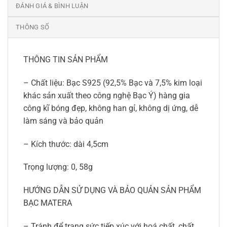
ĐÁNH GIÁ & BÌNH LUẬN
THÔNG SỐ
THÔNG TIN SẢN PHẨM
– Chất liệu: Bạc S925 (92,5% Bạc và 7,5% kim loại
khác sản xuất theo công nghệ Bạc Ý) hàng gia
công kĩ bóng đẹp, không han gỉ, không dị ứng, dễ
làm sáng và bảo quản
– Kích thước: dài 4,5cm
Trọng lượng: 0, 58g
HƯỚNG DẪN SỬ DỤNG VÀ BẢO QUẢN SẢN PHẨM
BẠC MATERA
– Tránh để trang sức tiếp xúc với hoá chất, chất