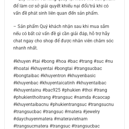
để làm cơ sở giải quyết khiếu nại đổi/trả khi có
vấn đề phát sinh liên quan đến sản phẩm.
– Sản phẩm Quý khách nhận sau khi mua sắm
nếu có bất cứ vấn đề gì cần giải đáp, hỗ trợ hãy
chat ngay cho shop để được nhân viên chăm sóc
nhanh nhất.
#khuyen #tai #bong #hoa #bac #trang #suc #nu
#hoatai #khuyentai #bongtai #trangsucbac
#bongtaibac #khuyentron #khuyenbasic
#khuyenbac #khuyentaicatinh #khuyentaibac
#khuyentainu #bac925 #phukien #thoi #trang
#phukienthoitrang #trangsuc #namda #caocap
#khuyentaibacnu #phukientrangsuc #trangsucnu
#trangsucbac #trangsuc #matera #jewelry
#daychuyenmatera #materavietnam
#trangsucmatera #trangsuc #trangsucbac