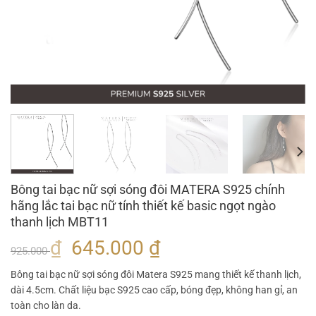
Bông tai bạc nữ sợi sóng đôi MATERA S925 chính
hãng lắc tai bạc nữ tính thiết kế basic ngọt ngào
thanh lịch MBT11
Giá
Giá
₫
645.000
₫
925.000
gốc
hiện
Bông tai bạc nữ sợi sóng đôi Matera S925 mang thiết kế thanh lịch,
là:
tại
dài 4.5cm. Chất liệu bạc S925 cao cấp, bóng đẹp, không han gỉ, an
925.000 ₫.
là:
toàn cho làn da.