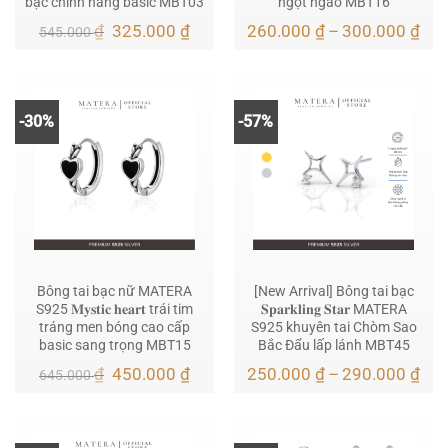
bạc chính hãng basic MBT03
ngọt ngào MBT16
Giá
Giá
Kho
₫
325.000
₫
260.000
₫
–
300.000
₫
545.000
gốc
hiện
giá:
là:
tại
từ
545.000 ₫.
là:
260
325.000 ₫.
đến
300
-30%
-57%
Bông tai bạc nữ MATERA
[New Arrival] Bông tai bạc
S925 𝐌𝐲𝐬𝐭𝐢𝐜 𝐡𝐞𝐚𝐫𝐭 trái tim
𝐒𝐩𝐚𝐫𝐤𝐥𝐢𝐧𝐠 𝐒𝐭𝐚𝐫 MATERA
tráng men bóng cao cấp
S925 khuyên tai Chòm Sao
basic sang trọng MBT15
Bắc Đẩu lấp lánh MBT45
Giá
Giá
Kho
₫
450.000
₫
250.000
₫
–
290.000
₫
645.000
gốc
hiện
giá:
là:
tại
từ
645.000 ₫.
là:
250
450.000 ₫.
đến