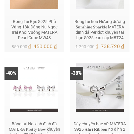
Bông Tai Bạc S925 Phủ
Bông tai hoa Hướng dương
Vàng 18K Dáng Nụ Ngọc
𝐒𝐮𝐧𝐬𝐡𝐢𝐧𝐞 𝐒𝐩𝐚𝐫𝐤𝐥𝐞 MATERA
Trai Khối Vuông MATERA
đính đá Peridot khuyên tai
Pearl Cube MW48
bạc S925 cao cấp MBT24
Giá
Giá
Giá
Giá
₫
450.000
₫
₫
738.720
₫
850.000
1.200.000
gốc
hiện
gốc
hiện
là:
tại
là:
tại
850.000 ₫.
là:
1.200.000 ₫.
là:
450.000 ₫.
738.
-40%
-38%
Bông tai Nơ xinh đính đá
Dây chuyền bạc nữ MATERA
MATERA 𝐏𝐫𝐞𝐭𝐭𝐲 𝐁𝐨𝐰 khuyên
S925 𝐀𝐡𝐫𝐢 𝐑𝐢𝐛𝐛𝐨𝐧 nơ đính 2