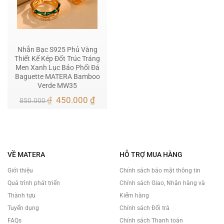
Nhẫn Bạc S925 Phủ Vàng
Thiết Kế Kép Đốt Trúc Tráng
Men Xanh Lục Bảo Phối Đá
Baguette MATERA Bamboo
Verde MW35
Giá
Giá
₫
450.000
₫
850.000
gốc
hiện
là:
tại
850.000 ₫.
là:
450.000 ₫.
VỀ MATERA
HỖ TRỢ MUA HÀNG
Giới thiệu
Chính sách bảo mật thông tin
Quá trình phát triển
Chính sách Giao, Nhận hàng và
Thành tựu
Kiểm hàng
Tuyển dụng
Chính sách Đổi trả
FAQs
Chính sách Thanh toán