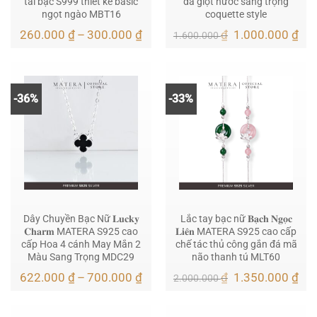
tai bạc S999 thiết kế basic
đá giọt nước sang trọng
ngọt ngào MBT16
coquette style
Khoảng
Giá
Giá
260.000
₫
–
300.000
₫
₫
1.000.000
₫
1.600.000
giá:
gốc
hiệ
từ
là:
tại
260.000 ₫
1.600.000 ₫.
là:
đến
1.0
300.000 ₫
-36%
-33%
Dây Chuyền Bạc Nữ 𝐋𝐮𝐜𝐤𝐲
Lắc tay bạc nữ 𝐁𝐚̣𝐜𝐡 𝐍𝐠𝐨̣𝐜
𝐂𝐡𝐚𝐫𝐦 MATERA S925 cao
𝐋𝐢𝐞̂𝐧 MATERA S925 cao cấp
cấp Hoa 4 cánh May Mắn 2
chế tác thủ công gắn đá mã
Màu Sang Trọng MDC29
não thanh tú MLT60
Khoảng
Giá
Giá
622.000
₫
–
700.000
₫
₫
1.350.000
₫
2.000.000
giá:
gốc
hiệ
từ
là:
tại
622.000 ₫
2.000.000 ₫.
là: