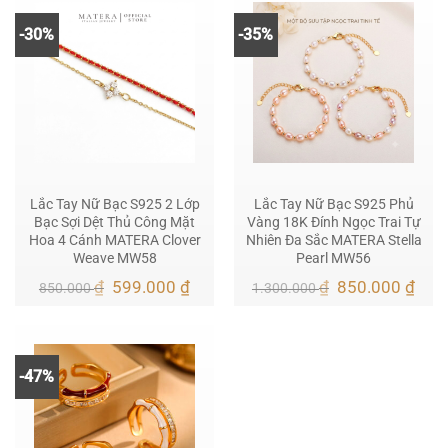
đến
1.3
700.000 ₫
-30%
-35%
Lắc Tay Nữ Bạc S925 2 Lớp
Lắc Tay Nữ Bạc S925 Phủ
Bạc Sợi Dệt Thủ Công Mặt
Vàng 18K Đính Ngọc Trai Tự
Hoa 4 Cánh MATERA Clover
Nhiên Đa Sắc MATERA Stella
Weave MW58
Pearl MW56
Giá
Giá
Giá
Giá
₫
599.000
₫
₫
850.000
₫
850.000
1.300.000
gốc
hiện
gốc
hiện
là:
tại
là:
tại
850.000 ₫.
là:
1.300.000 ₫.
là:
599.000 ₫.
850.
-47%