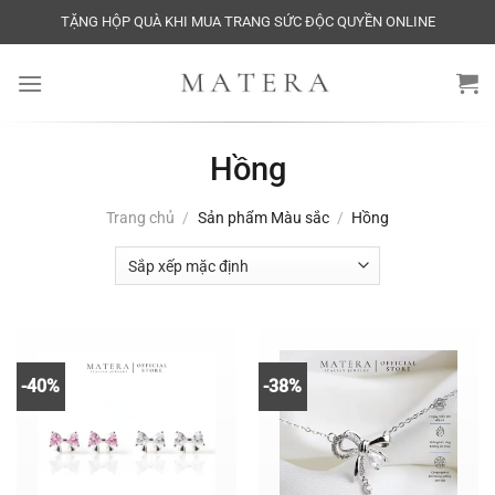
Bỏ
TẶNG HỘP QUÀ KHI MUA TRANG SỨC ĐỘC QUYỀN ONLINE
qua
nội
dung
Hồng
Trang chủ
/
Sản phẩm Màu sắc
/
Hồng
-40%
-38%