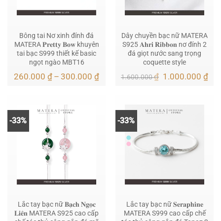
Bông tai Nơ xinh đính đá
Dây chuyền bạc nữ MATERA
MATERA 𝐏𝐫𝐞𝐭𝐭𝐲 𝐁𝐨𝐰 khuyên
S925 𝐀𝐡𝐫𝐢 𝐑𝐢𝐛𝐛𝐨𝐧 nơ đính 2
tai bạc S999 thiết kế basic
đá giọt nước sang trọng
ngọt ngào MBT16
coquette style
Khoảng
Giá
Giá
260.000
₫
–
300.000
₫
₫
1.000.000
₫
1.600.000
giá:
gốc
hiệ
từ
là:
tại
260.000 ₫
1.600.000 ₫.
là:
đến
1.0
300.000 ₫
-33%
-33%
Lắc tay bạc nữ 𝐁𝐚̣𝐜𝐡 𝐍𝐠𝐨̣𝐜
Lắc tay bạc nữ 𝐒𝐞𝐫𝐚𝐩𝐡𝐢𝐧𝐞
𝐋𝐢𝐞̂𝐧 MATERA S925 cao cấp
MATERA S999 cao cấp chế