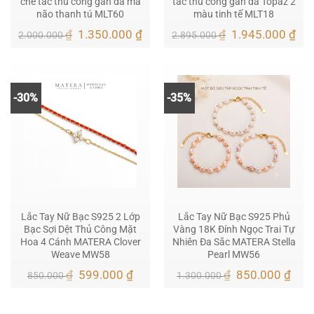
chế tác thủ công gắn đá mã
tác thủ công gắn đá Topaz 2
não thanh tú MLT60
màu tinh tế MLT18
Giá
Giá
Giá
Giá
₫
1.350.000
₫
₫
1.945.000
₫
2.000.000
2.895.000
gốc
hiện
gốc
hiệ
là:
tại
là:
tại
2.000.000 ₫.
là:
2.895.000 ₫.
là:
1.350.000 ₫.
1.9
-30%
-35%
Lắc Tay Nữ Bạc S925 2 Lớp
Lắc Tay Nữ Bạc S925 Phủ
Bạc Sợi Dệt Thủ Công Mặt
Vàng 18K Đính Ngọc Trai Tự
Hoa 4 Cánh MATERA Clover
Nhiên Đa Sắc MATERA Stella
Weave MW58
Pearl MW56
Giá
Giá
Giá
Giá
₫
599.000
₫
₫
850.000
₫
850.000
1.300.000
gốc
hiện
gốc
hiện
là:
tại
là:
tại
850.000 ₫.
là:
1.300.000 ₫.
là: