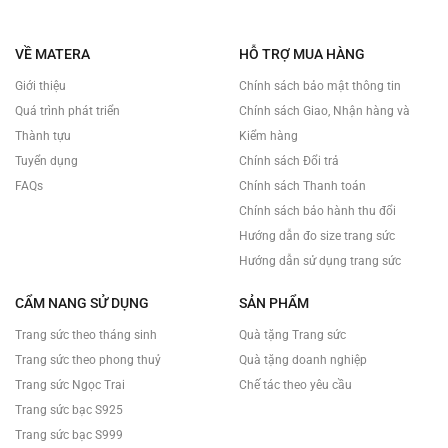
599.000 ₫.
850.
VỀ MATERA
HỖ TRỢ MUA HÀNG
Giới thiệu
Chính sách bảo mật thông tin
Quá trình phát triển
Chính sách Giao, Nhận hàng và
Thành tựu
Kiểm hàng
Tuyển dụng
Chính sách Đổi trả
FAQs
Chính sách Thanh toán
Chính sách bảo hành thu đổi
Hướng dẫn đo size trang sức
Hướng dẫn sử dụng trang sức
CẨM NANG SỬ DỤNG
SẢN PHẨM
Trang sức theo tháng sinh
Quà tặng Trang sức
Trang sức theo phong thuỷ
Quà tặng doanh nghiệp
Trang sức Ngọc Trai
Chế tác theo yêu cầu
Trang sức bạc S925
Trang sức bạc S999