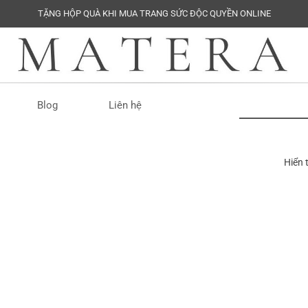
TẶNG HỘP QUÀ KHI MUA TRANG SỨC ĐỘC QUYỀN ONLINE
Tìm
Blog
Liên hệ
kiếm:
Hiển 