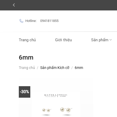
Bỏ
qua
nội
Hotline:
0941811855
dung
Trang chủ
Giới thiệu
Sản phẩm
6mm
Trang chủ
/
Sản phẩm Kích cỡ
/
6mm
-30%