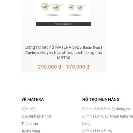
Bông tai bạc nữ MATERA S925 𝐁𝐚𝐬𝐢𝐜 𝐏𝐞𝐚𝐫𝐥
𝐄𝐚𝐫𝐢𝐧𝐠𝐬 khuyên bạc phong cách trang nhã
MBT38
Khoảng
290.000
₫
–
370.000
₫
giá:
từ
290.000 ₫
đến
370.000 ₫
VỀ MATERA
HỖ TRỢ MUA HÀNG
Giới thiệu
Chính sách bảo mật thông tin
Quá trình phát triển
Chính sách Giao, Nhận hàng v
Thành tựu
hàng
Tuyển dụng
Chính sách Đổi trả